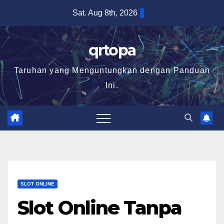
Skip
Sat. Aug 8th, 2026
to
content
qrtopa
Taruhan yang Menguntungkan dengan Panduan
Ini.
SLOT ONLINE
Slot Online Tanpa