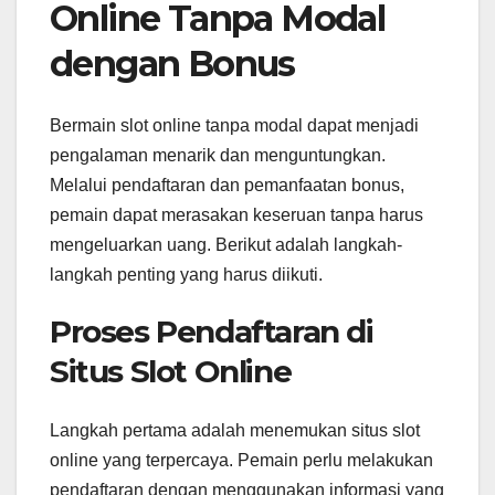
Online Tanpa Modal
dengan Bonus
Bermain slot online tanpa modal dapat menjadi
pengalaman menarik dan menguntungkan.
Melalui pendaftaran dan pemanfaatan bonus,
pemain dapat merasakan keseruan tanpa harus
mengeluarkan uang. Berikut adalah langkah-
langkah penting yang harus diikuti.
Proses Pendaftaran di
Situs Slot Online
Langkah pertama adalah menemukan situs slot
online yang terpercaya. Pemain perlu melakukan
pendaftaran dengan menggunakan informasi yang