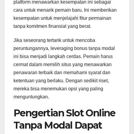
platform menawarkan kesempatan ini sebagai
cara untuk menarik pemain baru. Ini memberikan
kesempatan untuk menjelajahi fitur permainan
tanpa komitmen finansial yang berat.
Jika seseorang tertarik untuk mencoba
peruntungannya, leveraging bonus tanpa modal
ini bisa menjadi langkah cerdas. Pemain harus
cermat dalam memilih situs yang menawarkan
penawaran terbaik dan memahami syarat dan
ketentuan yang berlaku. Dengan sedikit riset,
mereka bisa menemukan opsi yang paling
menguntungkan.
Pengertian Slot Online
Tanpa Modal Dapat