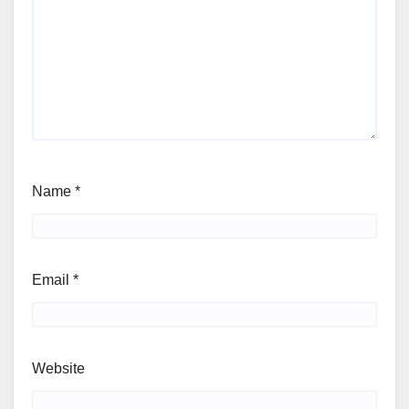
Name
*
Email
*
Website