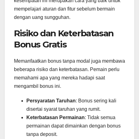
kesempatan ini merupakan cara yang baik untuk
mempelajari aturan dan fitur sebelum bermain
dengan uang sungguhan.
Risiko dan Keterbatasan
Bonus Gratis
Memanfaatkan bonus tanpa modal juga membawa
beberapa risiko dan keterbatasan. Pemain perlu
memahami apa yang mereka hadapi saat
mengambil bonus ini.
Persyaratan Taruhan
: Bonus sering kali
disertai syarat taruhan yang rumit.
Keterbatasan Permainan
: Tidak semua
permainan dapat dimainkan dengan bonus
tanpa deposit.