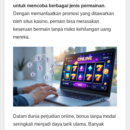
untuk mencoba berbagai jenis permainan.
Dengan memanfaatkan promosi yang ditawarkan
oleh situs kasino, pemain bisa merasakan
keseruan bermain tanpa risiko kehilangan uang
mereka.
Dalam dunia perjudian online, bonus tanpa modal
seringkali menjadi daya tarik utama. Banyak