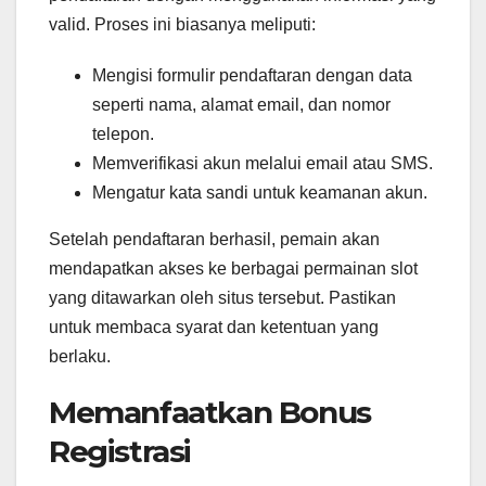
valid. Proses ini biasanya meliputi:
Mengisi formulir pendaftaran dengan data
seperti nama, alamat email, dan nomor
telepon.
Memverifikasi akun melalui email atau SMS.
Mengatur kata sandi untuk keamanan akun.
Setelah pendaftaran berhasil, pemain akan
mendapatkan akses ke berbagai permainan slot
yang ditawarkan oleh situs tersebut. Pastikan
untuk membaca syarat dan ketentuan yang
berlaku.
Memanfaatkan Bonus
Registrasi