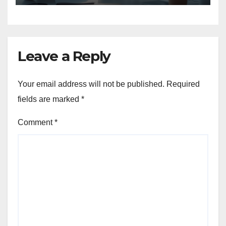
Leave a Reply
Your email address will not be published.
Required
fields are marked
*
Comment
*