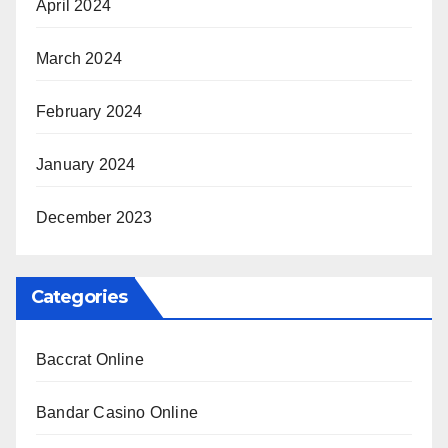
April 2024
March 2024
February 2024
January 2024
December 2023
Categories
Baccrat Online
Bandar Casino Online