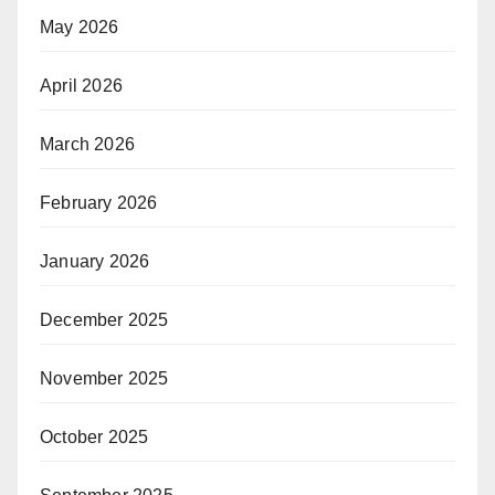
May 2026
April 2026
March 2026
February 2026
January 2026
December 2025
November 2025
October 2025