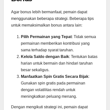
Agar bonus lebih bermanfaat, pemain dapat
menggunakan beberapa strategi. Beberapa tips
untuk memaksimalkan bonus antara lain:
Pilih Permainan yang Tepat
: Tidak semua
permainan memberikan kontribusi yang
sama terhadap syarat taruhan.
Kelola Saldo dengan Baik
: Tentukan batas
harian untuk bermain dan hindari taruhan
besar sekaligus.
Manfaatkan Spin Gratis Secara Bijak
:
Gunakan spin gratis pada permainan
dengan volatilitas rendah untuk
meningkatkan peluang menang.
Dengan mengikuti strategi ini, pemain dapat