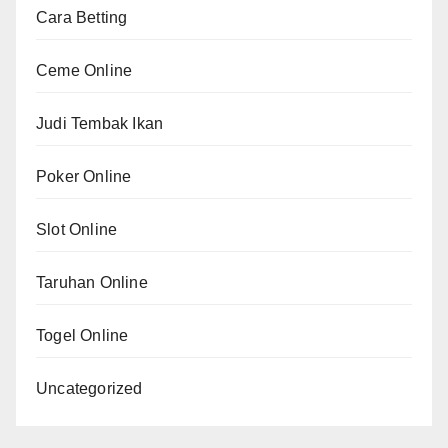
Cara Betting
Ceme Online
Judi Tembak Ikan
Poker Online
Slot Online
Taruhan Online
Togel Online
Uncategorized