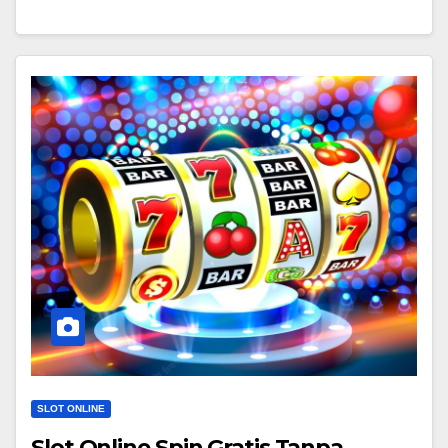
SLOT ONLINE
Slot Online Spin Gratis Tanpa