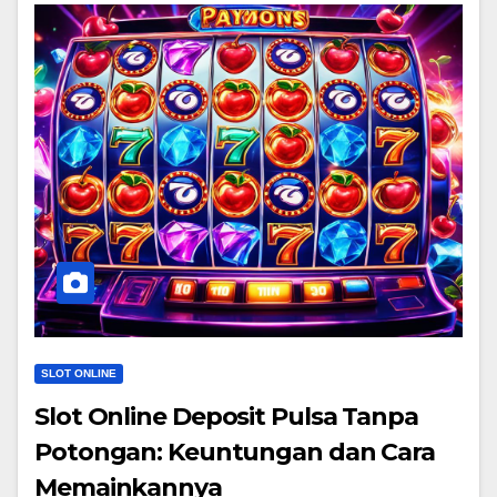
SLOT ONLINE
Slot Online Deposit Pulsa Tanpa
Potongan: Keuntungan dan Cara
Memainkannya