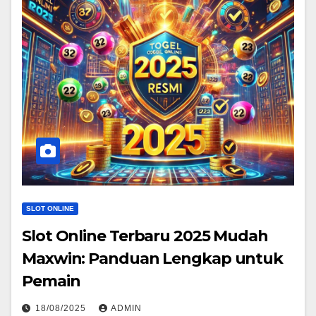
SLOT ONLINE
Slot Online Terbaru 2025 Mudah
Maxwin: Panduan Lengkap untuk
Pemain
18/08/2025
ADMIN