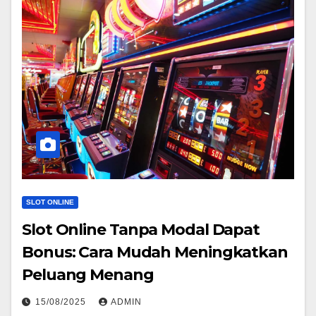
SLOT ONLINE
Slot Online Tanpa Modal Dapat
Bonus: Cara Mudah Meningkatkan
Peluang Menang
15/08/2025
ADMIN