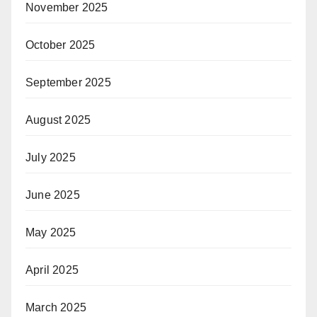
November 2025
October 2025
September 2025
August 2025
July 2025
June 2025
May 2025
April 2025
March 2025