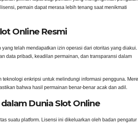
isensi, pemain dapat merasa lebih tenang saat menikmati
Slot Online Resmi
 yang telah mendapatkan izin operasi dari otoritas yang diakui.
an data pribadi, keadilan permainan, dan transparansi dalam
 teknologi enkripsi untuk melindungi informasi pengguna. Mer
astikan bahwa hasil permainan benar-benar acak dan adil.
l dalam Dunia Slot Online
itas suatu platform. Lisensi ini dikeluarkan oleh badan pengatur