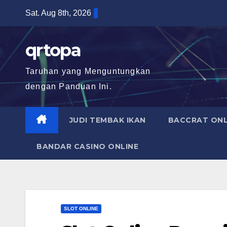
Skip
Sat. Aug 8th, 2026
to
content
qrtopa
Taruhan yang Menguntungkan
dengan Panduan Ini.
JUDI TEMBAK IKAN
BACCRAT ONL
BANDAR CASINO ONLINE
SLOT ONLINE