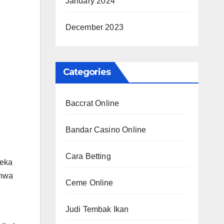
January 2024
December 2023
Categories
Baccrat Online
Bandar Casino Online
Cara Betting
reka
ahwa
Ceme Online
Judi Tembak Ikan