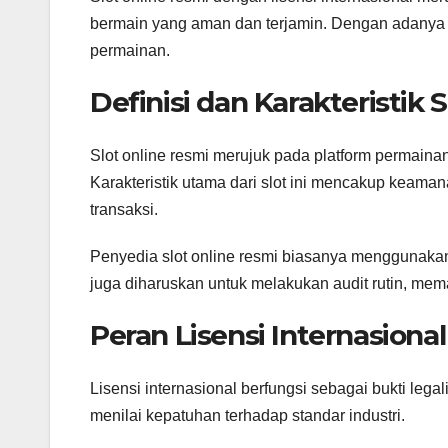
bermain yang aman dan terjamin. Dengan adanya l
permainan.
Definisi dan Karakteristik 
Slot online resmi merujuk pada platform permainan
Karakteristik utama dari slot ini mencakup keaman
transaksi.
Penyedia slot online resmi biasanya menggunakan
juga diharuskan untuk melakukan audit rutin, mem
Peran Lisensi Internasiona
Lisensi internasional berfungsi sebagai bukti legal
menilai kepatuhan terhadap standar industri.