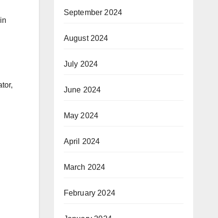
September 2024
in
August 2024
July 2024
tor,
June 2024
May 2024
April 2024
March 2024
February 2024