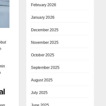
February 2026
January 2026
December 2025
ebut
November 2025
n
October 2025
min
September 2025
n
August 2025
al
July 2025
man
June 2025