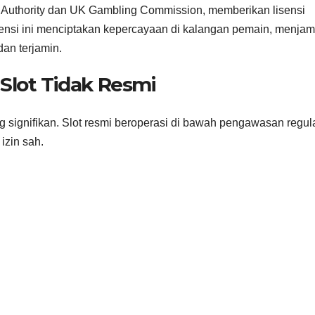
 Authority dan UK Gambling Commission, memberikan lisensi
ensi ini menciptakan kepercayaan di kalangan pemain, menjam
an terjamin.
Slot Tidak Resmi
g signifikan. Slot resmi beroperasi di bawah pengawasan regula
izin sah.