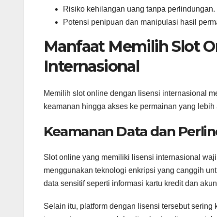
Risiko kehilangan uang tanpa perlindungan.
Potensi penipuan dan manipulasi hasil perm
Manfaat Memilih Slot O
Internasional
Memilih slot online dengan lisensi internasional
keamanan hingga akses ke permainan yang lebih a
Keamanan Data dan Perlin
Slot online yang memiliki lisensi internasional w
menggunakan teknologi enkripsi yang canggih unt
data sensitif seperti informasi kartu kredit dan ak
Selain itu, platform dengan lisensi tersebut sering