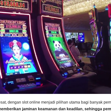
at, dengan slot online menjadi pilihan utama bagi banyak pem
al memberikan jaminan keamanan dan keadilan, sehingga pe