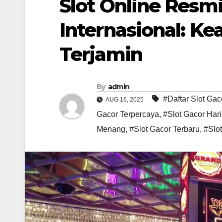
Slot Online Resm
Internasional: K
Terjamin
By
admin
#Daftar Slot Gac
AUG 16, 2025
Gacor Terpercaya
,
#Slot Gacor Hari 
Menang
,
#Slot Gacor Terbaru
,
#Slo