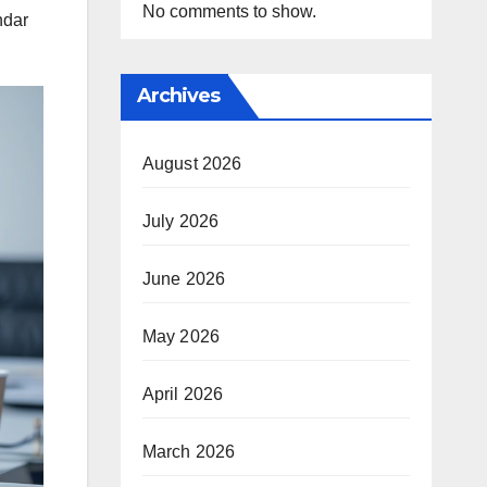
No comments to show.
ndar
Archives
August 2026
July 2026
June 2026
May 2026
April 2026
March 2026