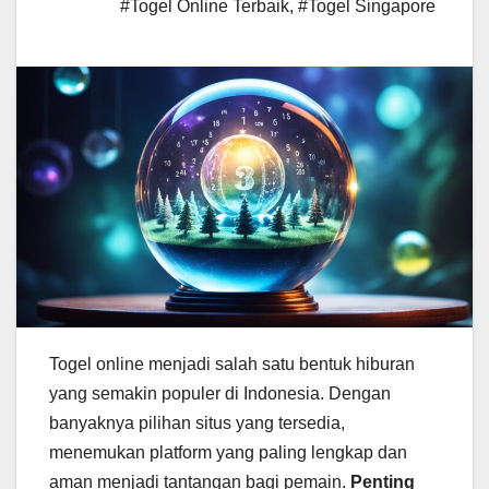
#Togel Online Terbaik
,
#Togel Singapore
Togel online menjadi salah satu bentuk hiburan
yang semakin populer di Indonesia. Dengan
banyaknya pilihan situs yang tersedia,
menemukan platform yang paling lengkap dan
aman menjadi tantangan bagi pemain.
Penting