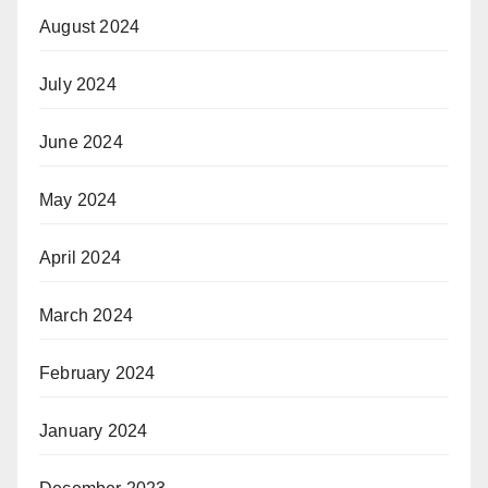
August 2024
July 2024
June 2024
May 2024
April 2024
March 2024
February 2024
January 2024