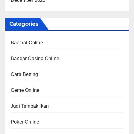
December 2023
Categories
Baccrat Online
Bandar Casino Online
Cara Betting
Ceme Online
Judi Tembak Ikan
Poker Online