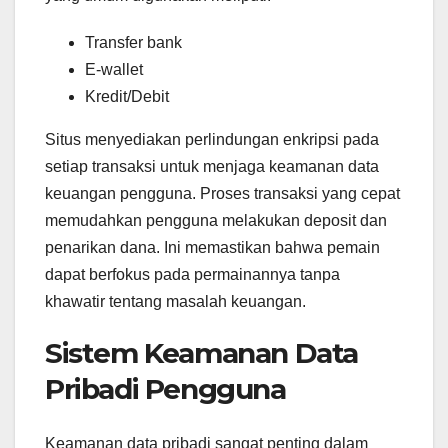
Transfer bank
E-wallet
Kredit/Debit
Situs menyediakan perlindungan enkripsi pada
setiap transaksi untuk menjaga keamanan data
keuangan pengguna. Proses transaksi yang cepat
memudahkan pengguna melakukan deposit dan
penarikan dana. Ini memastikan bahwa pemain
dapat berfokus pada permainannya tanpa
khawatir tentang masalah keuangan.
Sistem Keamanan Data
Pribadi Pengguna
Keamanan data pribadi sangat penting dalam