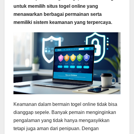
untuk memilih situs togel online yang
menawarkan berbagai permainan serta
memiliki sistem keamanan yang terpercaya.
Keamanan dalam bermain togel online tidak bisa
dianggap sepele. Banyak pemain menginginkan
pengalaman yang tidak hanya mengasyikkan
tetapi juga aman dari penipuan. Dengan