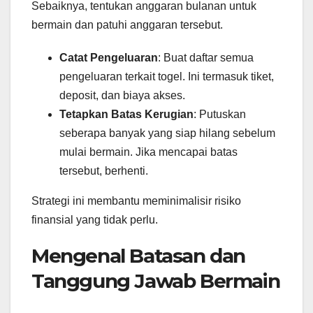
Sebaiknya, tentukan anggaran bulanan untuk
bermain dan patuhi anggaran tersebut.
Catat Pengeluaran
: Buat daftar semua
pengeluaran terkait togel. Ini termasuk tiket,
deposit, dan biaya akses.
Tetapkan Batas Kerugian
: Putuskan
seberapa banyak yang siap hilang sebelum
mulai bermain. Jika mencapai batas
tersebut, berhenti.
Strategi ini membantu meminimalisir risiko
finansial yang tidak perlu.
Mengenal Batasan dan
Tanggung Jawab Bermain