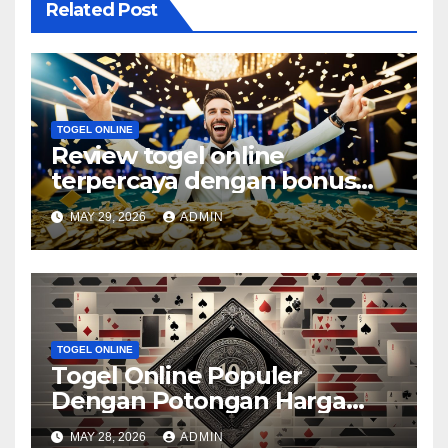
Related Post
TOGEL ONLINE
Review togel online
terpercaya dengan bonus
dan diskon terbaik 2026 —
MAY 29, 2026
ADMIN
Trusted Platforms, Bonus
Breakdown, and How to
Choose
TOGEL ONLINE
Togel Online Populer
Dengan Potongan Harga
Terbesar Untuk Member
MAY 28, 2026
ADMIN