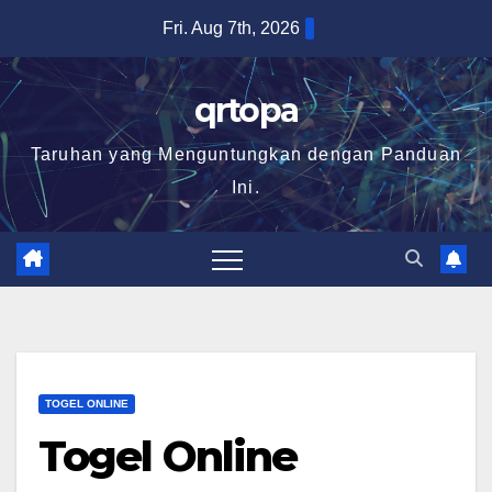
Skip
Fri. Aug 7th, 2026
to
content
qrtopa
Taruhan yang Menguntungkan dengan Panduan
Ini.
TOGEL ONLINE
Togel Online