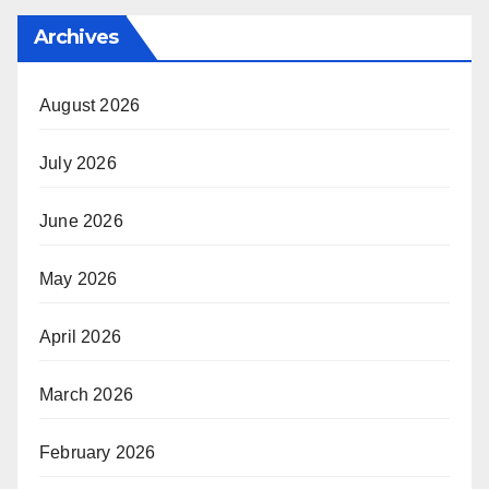
Archives
August 2026
July 2026
June 2026
May 2026
April 2026
March 2026
February 2026