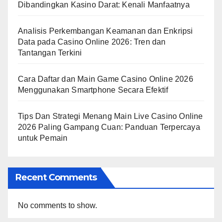
Dibandingkan Kasino Darat: Kenali Manfaatnya
Analisis Perkembangan Keamanan dan Enkripsi
Data pada Casino Online 2026: Tren dan
Tantangan Terkini
Cara Daftar dan Main Game Casino Online 2026
Menggunakan Smartphone Secara Efektif
Tips Dan Strategi Menang Main Live Casino Online
2026 Paling Gampang Cuan: Panduan Terpercaya
untuk Pemain
Recent Comments
No comments to show.