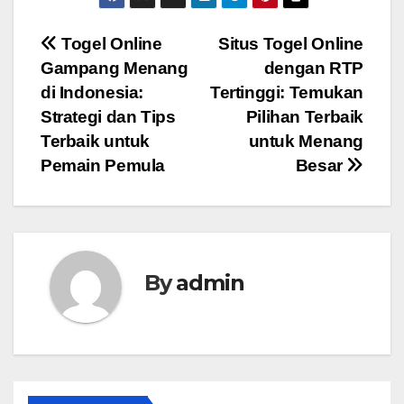
Post
Togel Online
Situs Togel Online
Gampang Menang
dengan RTP
navigation
di Indonesia:
Tertinggi: Temukan
Strategi dan Tips
Pilihan Terbaik
Terbaik untuk
untuk Menang
Pemain Pemula
Besar
By
admin