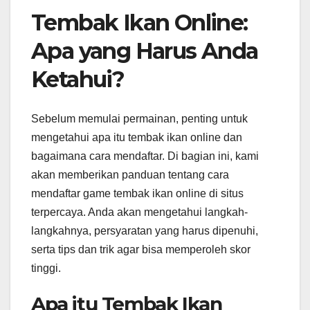
Tembak Ikan Online:
Apa yang Harus Anda
Ketahui?
Sebelum memulai permainan, penting untuk
mengetahui apa itu tembak ikan online dan
bagaimana cara mendaftar. Di bagian ini, kami
akan memberikan panduan tentang cara
mendaftar game tembak ikan online di situs
terpercaya. Anda akan mengetahui langkah-
langkahnya, persyaratan yang harus dipenuhi,
serta tips dan trik agar bisa memperoleh skor
tinggi.
Apa itu Tembak Ikan