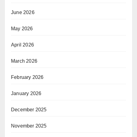
June 2026
May 2026
April 2026
March 2026
February 2026
January 2026
December 2025
November 2025