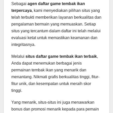
Sebagai
agen daftar game tembak ikan
terpercaya
, kami menyediakan pilihan situs yang
telah terbukti memberikan layanan berkualitas dan
pengalaman bermain yang memuaskan. Setiap
situs yang tercantum dalam daftar ini telah melalui
evaluasi ketat untuk memastikan keamanan dan
integritasnya.
Melalui
situs daftar game tembak ikan terbaik
,
Anda dapat menemukan berbagai jenis
permainan tembak ikan yang menarik dan
menantang. Nikmati grafis berkualitas tinggi, fitur-
fitur unik, dan kesempatan untuk meraih skor
tinggi.
Yang menarik, situs-situs ini juga menawarkan
bonus dan promosi menarik kepada para pemain