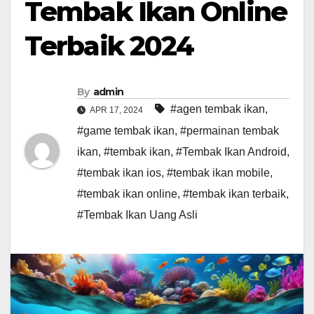
Tembak Ikan Online
Terbaik 2024
By
admin
#agen tembak ikan
,
APR 17, 2024
#game tembak ikan
,
#permainan tembak
ikan
,
#tembak ikan
,
#Tembak Ikan Android
,
#tembak ikan ios
,
#tembak ikan mobile
,
#tembak ikan online
,
#tembak ikan terbaik
,
#Tembak Ikan Uang Asli