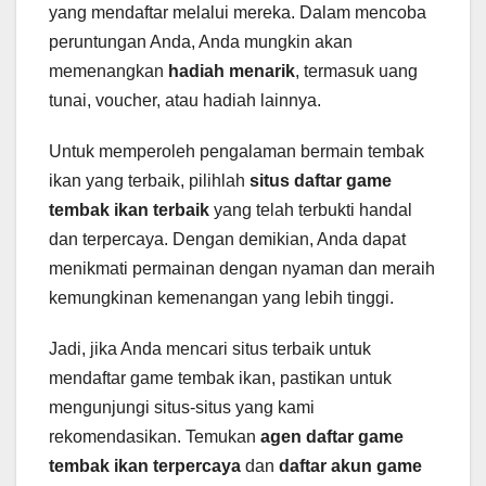
yang mendaftar melalui mereka. Dalam mencoba
peruntungan Anda, Anda mungkin akan
memenangkan
hadiah menarik
, termasuk uang
tunai, voucher, atau hadiah lainnya.
Untuk memperoleh pengalaman bermain tembak
ikan yang terbaik, pilihlah
situs daftar game
tembak ikan terbaik
yang telah terbukti handal
dan terpercaya. Dengan demikian, Anda dapat
menikmati permainan dengan nyaman dan meraih
kemungkinan kemenangan yang lebih tinggi.
Jadi, jika Anda mencari situs terbaik untuk
mendaftar game tembak ikan, pastikan untuk
mengunjungi situs-situs yang kami
rekomendasikan. Temukan
agen daftar game
tembak ikan terpercaya
dan
daftar akun game