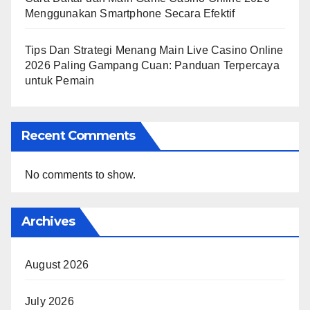
Menggunakan Smartphone Secara Efektif
Tips Dan Strategi Menang Main Live Casino Online
2026 Paling Gampang Cuan: Panduan Terpercaya
untuk Pemain
Recent Comments
No comments to show.
Archives
August 2026
July 2026