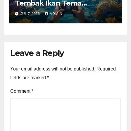
Tembak Ikan Tema
Petualangan Laut dengan
JUL 7, 2026
ADMIN
Hadiah Menarik yang Seru
Leave a Reply
Your email address will not be published.
Required
fields are marked
*
Comment
*