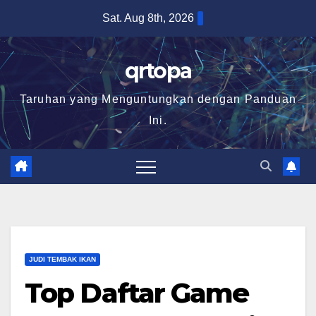
Skip
Sat. Aug 8th, 2026
to
content
qrtopa
Taruhan yang Menguntungkan dengan Panduan
Ini.
JUDI TEMBAK IKAN
Top Daftar Game