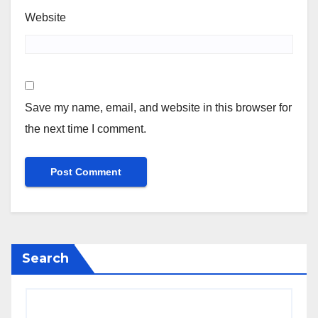
Website
Save my name, email, and website in this browser for
the next time I comment.
Search