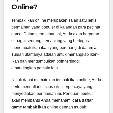
Online?
Tembak ikan online merupakan salah satu jenis
permainan yang populer di kalangan para pecinta
game. Dalam permainan ini, Anda akan berperan
sebagai seorang pemancing yang bertugas
menembak ikan-ikan yang berenang di dalam air.
Tujuan utamanya adalah untuk menangkap ikan-
ikan dan mengumpulkan poin tertinggi
dibandingkan pemain lain.
Untuk dapat memainkan tembak ikan online, Anda
perlu mendaftar di situs-situs terpercaya yang
menyediakan permainan ini. Panduan berikut
akan membantu Anda memahami
cara daftar
game tembak ikan
online dengan mudah: