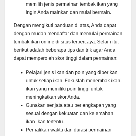
memilih jenis permainan tembak ikan yang
ingin Anda mainkan dan mulai bermain.
Dengan mengikuti panduan di atas, Anda dapat
dengan mudah mendaftar dan memulai permainan
tembak ikan online di situs terpercaya. Selain itu,
berikut adalah beberapa tips dan trik agar Anda
dapat memperoleh skor tinggi dalam permainan:
Pelajari jenis ikan dan poin yang diberikan
untuk setiap ikan. Fokuslah menembak ikan-
ikan yang memiliki poin tinggi untuk
meningkatkan skor Anda.
Gunakan senjata atau perlengkapan yang
sesuai dengan kekuatan dan kelemahan
ikan-ikan tertentu.
Perhatikan waktu dan durasi permainan.