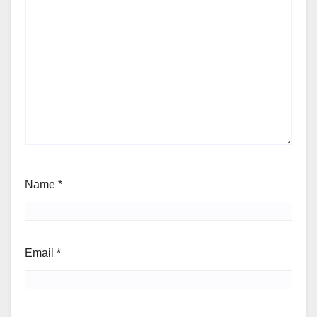
Name
*
Email
*