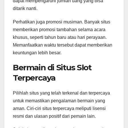
dapat mempengaruhi jumlah uang yang bisa
ditarik nanti.
Perhatikan juga promosi musiman. Banyak situs
memberikan promosi tambahan selama acara
khusus, seperti tahun baru atau hari perayaan.
Memanfaatkan waktu tersebut dapat memberikan
keuntungan lebih besar.
Bermain di Situs Slot
Terpercaya
Pilihlah situs yang telah terkenal dan terpercaya
untuk memastikan pengalaman bermain yang
aman. Ciri-ciri situs terpercaya meliputi lisensi
resmi dan ulasan positif dari pemain lain.