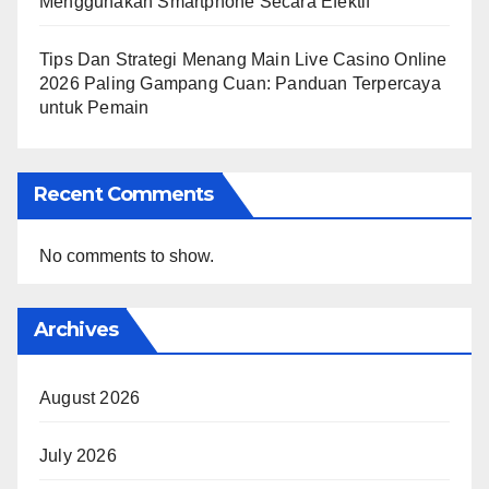
Menggunakan Smartphone Secara Efektif
Tips Dan Strategi Menang Main Live Casino Online
2026 Paling Gampang Cuan: Panduan Terpercaya
untuk Pemain
Recent Comments
No comments to show.
Archives
August 2026
July 2026