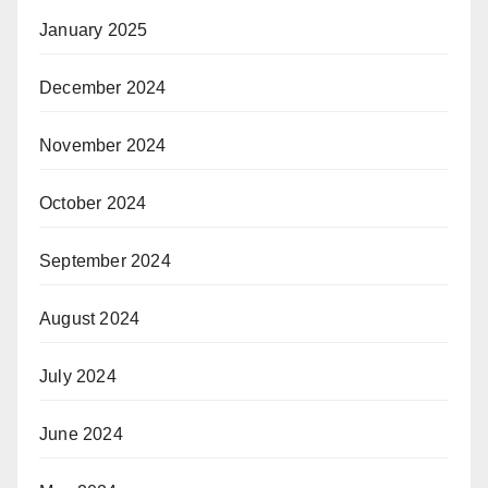
January 2025
December 2024
November 2024
October 2024
September 2024
August 2024
July 2024
June 2024