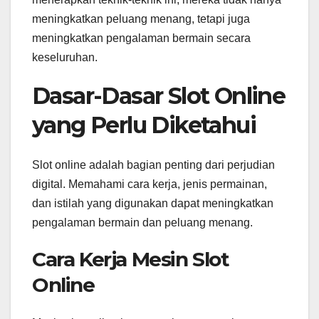
meningkatkan peluang menang, tetapi juga
meningkatkan pengalaman bermain secara
keseluruhan.
Dasar-Dasar Slot Online
yang Perlu Diketahui
Slot online adalah bagian penting dari perjudian
digital. Memahami cara kerja, jenis permainan,
dan istilah yang digunakan dapat meningkatkan
pengalaman bermain dan peluang menang.
Cara Kerja Mesin Slot
Online