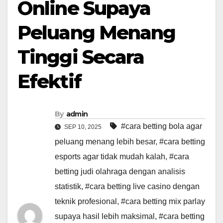
Online Supaya
Peluang Menang
Tinggi Secara
Efektif
By
admin
#cara betting bola agar
SEP 10, 2025
peluang menang lebih besar
,
#cara betting
esports agar tidak mudah kalah
,
#cara
betting judi olahraga dengan analisis
statistik
,
#cara betting live casino dengan
teknik profesional
,
#cara betting mix parlay
supaya hasil lebih maksimal
,
#cara betting