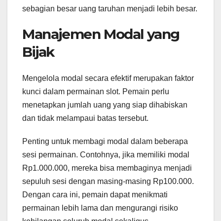
sebagian besar uang taruhan menjadi lebih besar.
Manajemen Modal yang
Bijak
Mengelola modal secara efektif merupakan faktor
kunci dalam permainan slot. Pemain perlu
menetapkan jumlah uang yang siap dihabiskan
dan tidak melampaui batas tersebut.
Penting untuk membagi modal dalam beberapa
sesi permainan. Contohnya, jika memiliki modal
Rp1.000.000, mereka bisa membaginya menjadi
sepuluh sesi dengan masing-masing Rp100.000.
Dengan cara ini, pemain dapat menikmati
permainan lebih lama dan mengurangi risiko