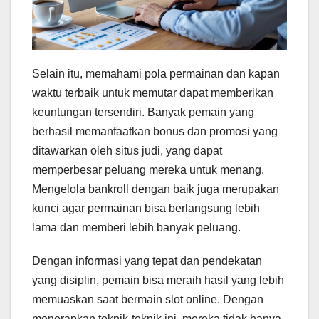
Selain itu, memahami pola permainan dan kapan
waktu terbaik untuk memutar dapat memberikan
keuntungan tersendiri. Banyak pemain yang
berhasil memanfaatkan bonus dan promosi yang
ditawarkan oleh situs judi, yang dapat
memperbesar peluang mereka untuk menang.
Mengelola bankroll dengan baik juga merupakan
kunci agar permainan bisa berlangsung lebih
lama dan memberi lebih banyak peluang.
Dengan informasi yang tepat dan pendekatan
yang disiplin, pemain bisa meraih hasil yang lebih
memuaskan saat bermain slot online. Dengan
menerapkan teknik-teknik ini, mereka tidak hanya