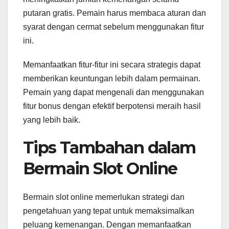
putaran gratis. Pemain harus membaca aturan dan
syarat dengan cermat sebelum menggunakan fitur
ini.
Memanfaatkan fitur-fitur ini secara strategis dapat
memberikan keuntungan lebih dalam permainan.
Pemain yang dapat mengenali dan menggunakan
fitur bonus dengan efektif berpotensi meraih hasil
yang lebih baik.
Tips Tambahan dalam
Bermain Slot Online
Bermain slot online memerlukan strategi dan
pengetahuan yang tepat untuk memaksimalkan
peluang kemenangan. Dengan memanfaatkan