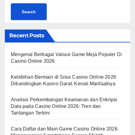
Search
Recent Posts
Mengenal Berbagai Variasi Game Meja Populer Di
Casino Online 2026
Kelebihan Bermain di Situs Casino Online 2026
Dibandingkan Kasino Darat: Kenali Manfaatnya
Analisis Perkembangan Keamanan dan Enkripsi
Data pada Casino Online 2026: Tren dan
Tantangan Terkini
Cara Daftar dan Main Game Casino Online 2026