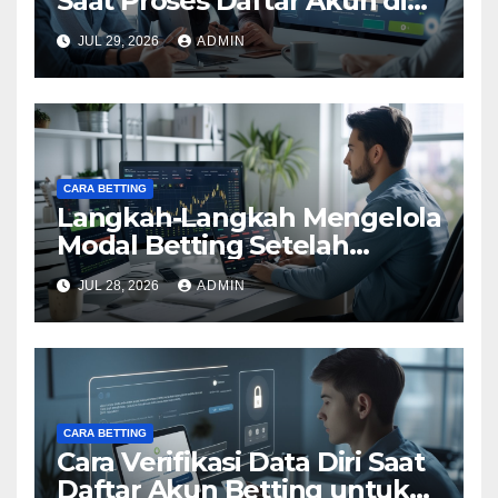
Saat Proses Daftar Akun di
Situs Betting Terpercaya
JUL 29, 2026
ADMIN
Dengan Mudah
CARA BETTING
Langkah-Langkah Mengelola
Modal Betting Setelah
Proses Pendaftaran Selesai
JUL 28, 2026
ADMIN
Secara Efektif
CARA BETTING
Cara Verifikasi Data Diri Saat
Daftar Akun Betting untuk