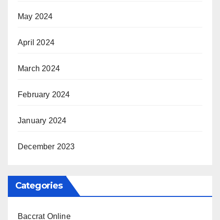
May 2024
April 2024
March 2024
February 2024
January 2024
December 2023
Categories
Baccrat Online