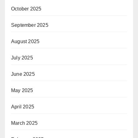
October 2025
September 2025
August 2025
July 2025
June 2025
May 2025
April 2025
March 2025