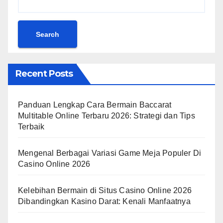
Search
Recent Posts
Panduan Lengkap Cara Bermain Baccarat
Multitable Online Terbaru 2026: Strategi dan Tips
Terbaik
Mengenal Berbagai Variasi Game Meja Populer Di
Casino Online 2026
Kelebihan Bermain di Situs Casino Online 2026
Dibandingkan Kasino Darat: Kenali Manfaatnya