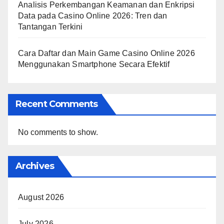
Analisis Perkembangan Keamanan dan Enkripsi
Data pada Casino Online 2026: Tren dan
Tantangan Terkini
Cara Daftar dan Main Game Casino Online 2026
Menggunakan Smartphone Secara Efektif
Recent Comments
No comments to show.
Archives
August 2026
July 2026