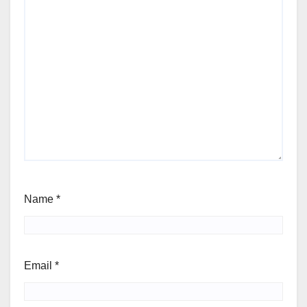
Name
*
Email
*