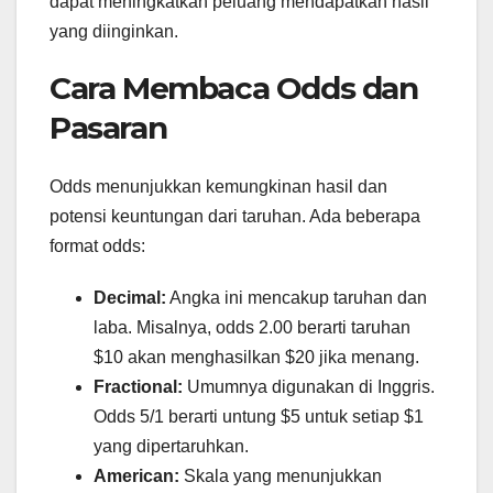
dapat meningkatkan peluang mendapatkan hasil
yang diinginkan.
Cara Membaca Odds dan
Pasaran
Odds menunjukkan kemungkinan hasil dan
potensi keuntungan dari taruhan. Ada beberapa
format odds:
Decimal:
Angka ini mencakup taruhan dan
laba. Misalnya, odds 2.00 berarti taruhan
$10 akan menghasilkan $20 jika menang.
Fractional:
Umumnya digunakan di Inggris.
Odds 5/1 berarti untung $5 untuk setiap $1
yang dipertaruhkan.
American:
Skala yang menunjukkan