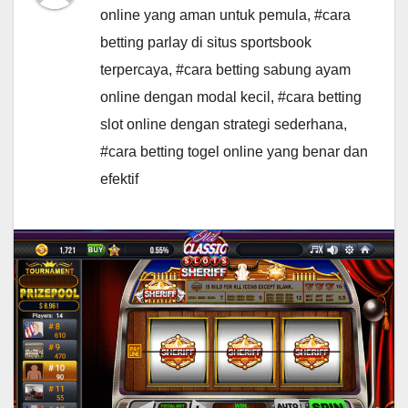
online yang aman untuk pemula
,
#cara
betting parlay di situs sportsbook
terpercaya
,
#cara betting sabung ayam
online dengan modal kecil
,
#cara betting
slot online dengan strategi sederhana
,
#cara betting togel online yang benar dan
efektif