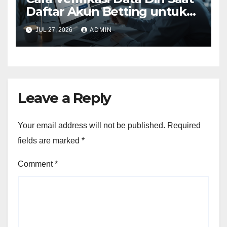
Daftar Akun Betting untuk
Keamanan Transaksi Anda
JUL 27, 2026
ADMIN
Leave a Reply
Your email address will not be published.
Required
fields are marked
*
Comment
*