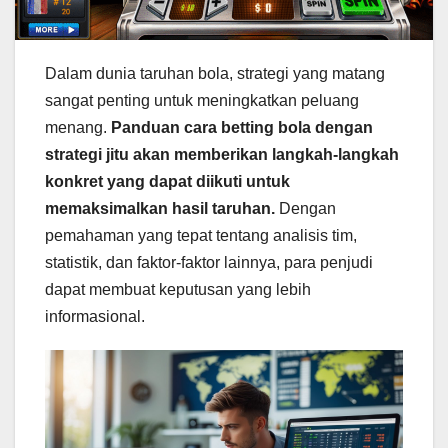
Dalam dunia taruhan bola, strategi yang matang
sangat penting untuk meningkatkan peluang
menang.
Panduan cara betting bola dengan
strategi jitu akan memberikan langkah-langkah
konkret yang dapat diikuti untuk
memaksimalkan hasil taruhan.
Dengan
pemahaman yang tepat tentang analisis tim,
statistik, dan faktor-faktor lainnya, para penjudi
dapat membuat keputusan yang lebih
informasional.