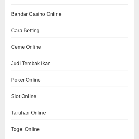
Bandar Casino Online
Cara Betting
Ceme Online
Judi Tembak Ikan
Poker Online
Slot Online
Taruhan Online
Togel Online