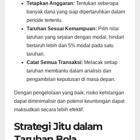
Tetapkan Anggaran:
Tentukan seberapa
banyak dana yang siap dipertaruhkan dalam
periode tertentu.
Taruhan Sesuai Kemampuan:
Pilih nilai
taruhan yang sejalan dengan modal, hindari
bertaruh lebih dari 5% modal pada satu
taruhan.
Catat Semua Transaksi:
Melacak setiap
taruhan membantu dalam analisis dan
pengambilan keputusan di masa depan.
Dengan pengelolaan yang baik, risiko kehilangan
dapat diminimalisir dan potensi keuntungan dapat
maksudkan secara lebih efektif.
Strategi Jitu dalam
Taruhan Bola