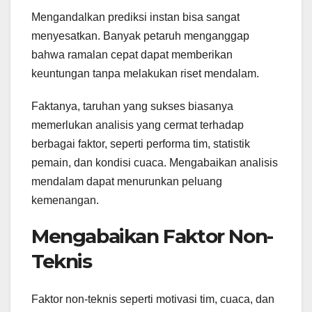
Mengandalkan prediksi instan bisa sangat
menyesatkan. Banyak petaruh menganggap
bahwa ramalan cepat dapat memberikan
keuntungan tanpa melakukan riset mendalam.
Faktanya, taruhan yang sukses biasanya
memerlukan analisis yang cermat terhadap
berbagai faktor, seperti performa tim, statistik
pemain, dan kondisi cuaca. Mengabaikan analisis
mendalam dapat menurunkan peluang
kemenangan.
Mengabaikan Faktor Non-
Teknis
Faktor non-teknis seperti motivasi tim, cuaca, dan