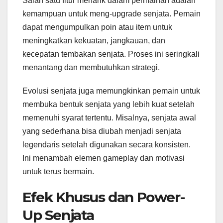
Salah satu fitur menarik dalam permainan adalah
kemampuan untuk meng-upgrade senjata. Pemain
dapat mengumpulkan poin atau item untuk
meningkatkan kekuatan, jangkauan, dan
kecepatan tembakan senjata. Proses ini seringkali
menantang dan membutuhkan strategi.
Evolusi senjata juga memungkinkan pemain untuk
membuka bentuk senjata yang lebih kuat setelah
memenuhi syarat tertentu. Misalnya, senjata awal
yang sederhana bisa diubah menjadi senjata
legendaris setelah digunakan secara konsisten.
Ini menambah elemen gameplay dan motivasi
untuk terus bermain.
Efek Khusus dan Power-
Up Senjata