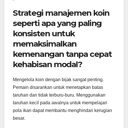
Strategi manajemen koin
seperti apa yang paling
konsisten untuk
memaksimalkan
kemenangan tanpa cepat
kehabisan modal?
Mengelola koin dengan bijak sangat penting.
Pemain disarankan untuk menetapkan batas
taruhan dan tidak terburu-buru. Menggunakan
taruhan kecil pada awalnya untuk mempelajari
pola ikan dapat membantu menghindari kerugian
besar.