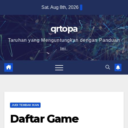
Skip
Sat. Aug 8th, 2026
to
content
qrtopa
Taruhan yang Menguntungkan dengan Panduan
Ini.
JUDI TEMBAK IKAN
Daftar Game