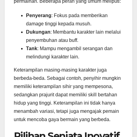
permainan. Beberapa peran yang umum meliputi:
Penyerang
: Fokus pada memberikan
damage tinggi kepada musuh.
Dukungan
: Membantu karakter lain melalui
penyembuhan atau buff.
Tank
: Mampu mengambil serangan dan
melindungi karakter lain.
Keterampilan masing-masing karakter juga
berbeda-beda. Sebagai contoh, penyihir mungkin
memiliki keterampilan sihir yang mempesona,
sedangkan prajurit dapat memiliki skill bertahan
hidup yang tinggi. Keterampilan ini tidak hanya
menambah variasi, tetapi juga mengajak pemain
untuk mencoba gaya bermain yang berbeda.
Pilihan Senjata Inovatif