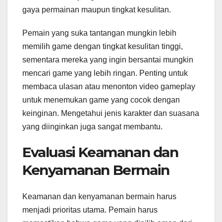
gaya permainan maupun tingkat kesulitan.
Pemain yang suka tantangan mungkin lebih
memilih game dengan tingkat kesulitan tinggi,
sementara mereka yang ingin bersantai mungkin
mencari game yang lebih ringan. Penting untuk
membaca ulasan atau menonton video gameplay
untuk menemukan game yang cocok dengan
keinginan. Mengetahui jenis karakter dan suasana
yang diinginkan juga sangat membantu.
Evaluasi Keamanan dan
Kenyamanan Bermain
Keamanan dan kenyamanan bermain harus
menjadi prioritas utama. Pemain harus