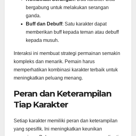
bergabung untuk melakukan serangan
ganda.
Buff dan Debuff
: Satu karakter dapat
memberikan buff kepada teman atau debuff
kepada musuh.
Interaksi ini membuat strategi permainan semakin
kompleks dan menarik. Pemain harus
memperhatikan kombinasi karakter terbaik untuk
meningkatkan peluang menang.
Peran dan Keterampilan
Tiap Karakter
Setiap karakter memiliki peran dan keterampilan
yang spesifik. Ini meningkatkan keunikan