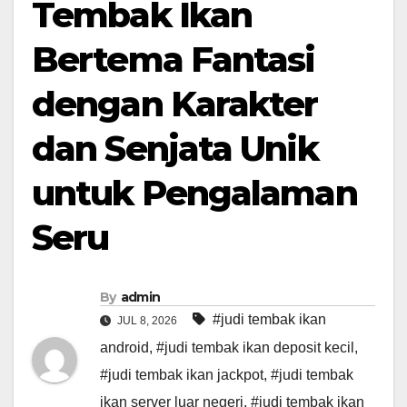
Tembak Ikan
Bertema Fantasi
dengan Karakter
dan Senjata Unik
untuk Pengalaman
Seru
By
admin
#judi tembak ikan
JUL 8, 2026
android
,
#judi tembak ikan deposit kecil
,
#judi tembak ikan jackpot
,
#judi tembak
ikan server luar negeri
,
#judi tembak ikan