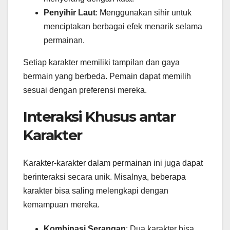
Penyihir Laut
: Menggunakan sihir untuk
menciptakan berbagai efek menarik selama
permainan.
Setiap karakter memiliki tampilan dan gaya
bermain yang berbeda. Pemain dapat memilih
sesuai dengan preferensi mereka.
Interaksi Khusus antar
Karakter
Karakter-karakter dalam permainan ini juga dapat
berinteraksi secara unik. Misalnya, beberapa
karakter bisa saling melengkapi dengan
kemampuan mereka.
Kombinasi Serangan
: Dua karakter bisa