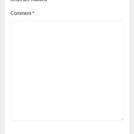
Comment
*