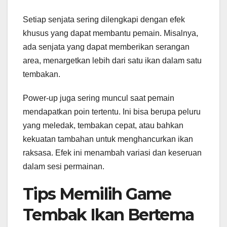
Setiap senjata sering dilengkapi dengan efek
khusus yang dapat membantu pemain. Misalnya,
ada senjata yang dapat memberikan serangan
area, menargetkan lebih dari satu ikan dalam satu
tembakan.
Power-up juga sering muncul saat pemain
mendapatkan poin tertentu. Ini bisa berupa peluru
yang meledak, tembakan cepat, atau bahkan
kekuatan tambahan untuk menghancurkan ikan
raksasa. Efek ini menambah variasi dan keseruan
dalam sesi permainan.
Tips Memilih Game
Tembak Ikan Bertema