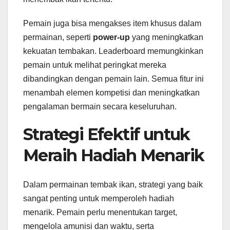
Pemain juga bisa mengakses item khusus dalam
permainan, seperti
power-up
yang meningkatkan
kekuatan tembakan. Leaderboard memungkinkan
pemain untuk melihat peringkat mereka
dibandingkan dengan pemain lain. Semua fitur ini
menambah elemen kompetisi dan meningkatkan
pengalaman bermain secara keseluruhan.
Strategi Efektif untuk
Meraih Hadiah Menarik
Dalam permainan tembak ikan, strategi yang baik
sangat penting untuk memperoleh hadiah
menarik. Pemain perlu menentukan target,
mengelola amunisi dan waktu, serta