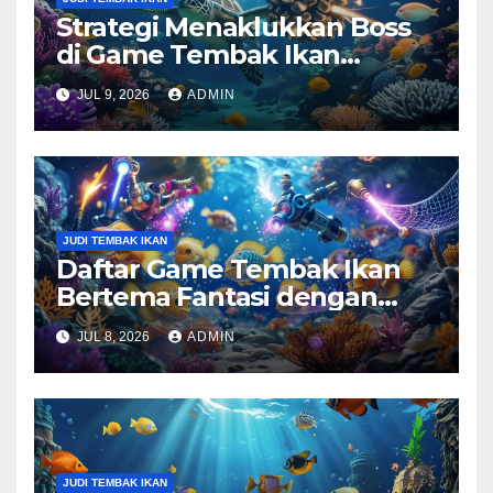
Strategi Menaklukkan Boss
di Game Tembak Ikan
Bertema Dunia Bawah Laut
JUL 9, 2026
ADMIN
yang Efektif
JUDI TEMBAK IKAN
Daftar Game Tembak Ikan
Bertema Fantasi dengan
Karakter dan Senjata Unik
JUL 8, 2026
ADMIN
untuk Pengalaman Seru
JUDI TEMBAK IKAN