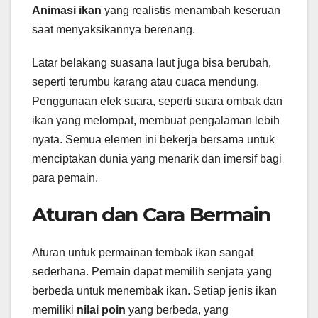
Animasi ikan
yang realistis menambah keseruan
saat menyaksikannya berenang.
Latar belakang suasana laut juga bisa berubah,
seperti terumbu karang atau cuaca mendung.
Penggunaan efek suara, seperti suara ombak dan
ikan yang melompat, membuat pengalaman lebih
nyata. Semua elemen ini bekerja bersama untuk
menciptakan dunia yang menarik dan imersif bagi
para pemain.
Aturan dan Cara Bermain
Aturan untuk permainan tembak ikan sangat
sederhana. Pemain dapat memilih senjata yang
berbeda untuk menembak ikan. Setiap jenis ikan
memiliki
nilai poin
yang berbeda, yang