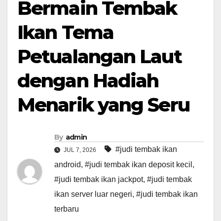
Bermain Tembak
Ikan Tema
Petualangan Laut
dengan Hadiah
Menarik yang Seru
By
admin
#judi tembak ikan
JUL 7, 2026
android
,
#judi tembak ikan deposit kecil
,
#judi tembak ikan jackpot
,
#judi tembak
ikan server luar negeri
,
#judi tembak ikan
terbaru