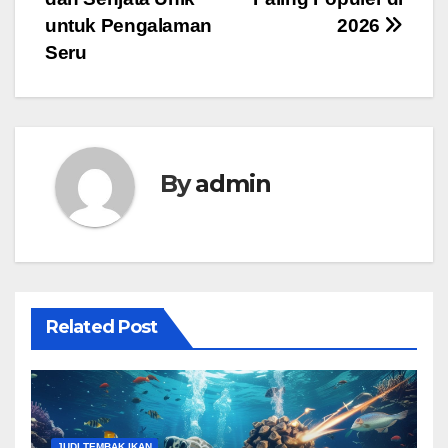
untuk Pengalaman
2026
Seru
By
admin
Related Post
JUDI TEMBAK IKAN