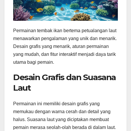
Permainan tembak ikan bertema petualangan laut
menawarkan pengalaman yang unik dan menarik.
Desain grafis yang menarik, aturan permainan
yang mudah, dan fitur interaktif menjadi daya tarik
utama bagi pemain.
Desain Grafis dan Suasana
Laut
Permainan ini memiliki desain grafis yang
memukau dengan warna cerah dan detail yang
halus. Suasana laut yang diciptakan membuat
pemain merasa seolah-olah berada di dalam laut.