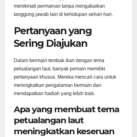
menikmati permainan tanpa mengabaikan
tanggung jawab lain di kehidupan sehari-hari.
Pertanyaan yang
Sering Diajukan
Dalam bermain tembak ikan dengan tema
petualangan laut, banyak pemain memiliki
pertanyaan khusus. Mereka mencari cara untuk
meningkatkan pengalaman bermain dan
mendapatkan hadiah yang lebih baik.
Apa yang membuat tema
petualangan laut
meningkatkan keseruan