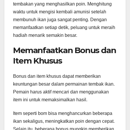
tembakan yang menghasilkan poin. Menghitung
waktu untuk mengisi kembali amunisi setelah
membunuh ikan juga sangat penting. Dengan
memanfaatkan setiap detik, peluang untuk meraih
hadiah menarik semakin besar.
Memanfaatkan Bonus dan
Item Khusus
Bonus dan item khusus dapat memberikan
keuntungan besar dalam permainan tembak ikan.
Pemain harus aktif mencari dan menggunakan
item ini untuk memaksimalkan hasil.
Item seperti bom bisa menghancurkan beberapa
ikan sekaligus, meningkatkan poin dengan cepat.
Selain itu, beberapa bonus mungkin memberikan