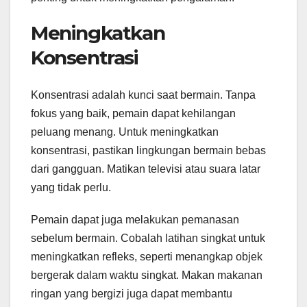
Meningkatkan
Konsentrasi
Konsentrasi adalah kunci saat bermain. Tanpa
fokus yang baik, pemain dapat kehilangan
peluang menang. Untuk meningkatkan
konsentrasi, pastikan lingkungan bermain bebas
dari gangguan. Matikan televisi atau suara latar
yang tidak perlu.
Pemain dapat juga melakukan pemanasan
sebelum bermain. Cobalah latihan singkat untuk
meningkatkan refleks, seperti menangkap objek
bergerak dalam waktu singkat. Makan makanan
ringan yang bergizi juga dapat membantu