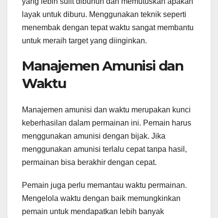
yang lebih sulit dibunuh dan memutuskan apakah
layak untuk diburu. Menggunakan teknik seperti
menembak dengan tepat waktu sangat membantu
untuk meraih target yang diinginkan.
Manajemen Amunisi dan
Waktu
Manajemen amunisi dan waktu merupakan kunci
keberhasilan dalam permainan ini. Pemain harus
menggunakan amunisi dengan bijak. Jika
menggunakan amunisi terlalu cepat tanpa hasil,
permainan bisa berakhir dengan cepat.
Pemain juga perlu memantau waktu permainan.
Mengelola waktu dengan baik memungkinkan
pemain untuk mendapatkan lebih banyak