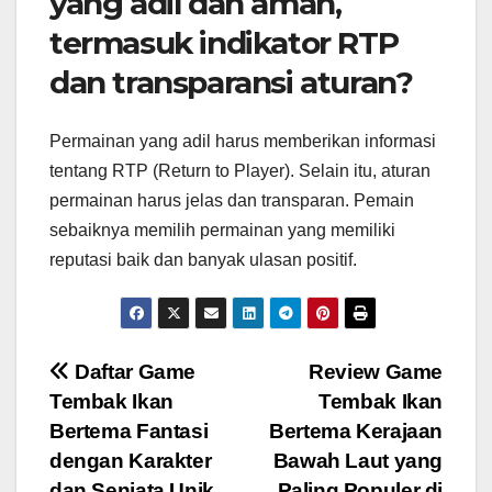
yang adil dan aman,
termasuk indikator RTP
dan transparansi aturan?
Permainan yang adil harus memberikan informasi
tentang RTP (Return to Player). Selain itu, aturan
permainan harus jelas dan transparan. Pemain
sebaiknya memilih permainan yang memiliki
reputasi baik dan banyak ulasan positif.
Post
Daftar Game
Review Game
Tembak Ikan
Tembak Ikan
navigation
Bertema Fantasi
Bertema Kerajaan
dengan Karakter
Bawah Laut yang
dan Senjata Unik
Paling Populer di