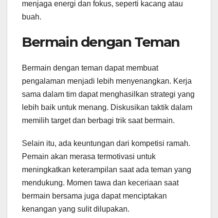
menjaga energi dan fokus, seperti kacang atau
buah.
Bermain dengan Teman
Bermain dengan teman dapat membuat
pengalaman menjadi lebih menyenangkan. Kerja
sama dalam tim dapat menghasilkan strategi yang
lebih baik untuk menang. Diskusikan taktik dalam
memilih target dan berbagi trik saat bermain.
Selain itu, ada keuntungan dari kompetisi ramah.
Pemain akan merasa termotivasi untuk
meningkatkan keterampilan saat ada teman yang
mendukung. Momen tawa dan keceriaan saat
bermain bersama juga dapat menciptakan
kenangan yang sulit dilupakan.