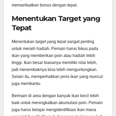
memanfaatkan bonus dengan tepat.
Menentukan Target yang
Tepat
Menentukan target yang tepat sangat penting
untuk meraih hadiah. Pemain harus fokus pada
ikan yang memberikan poin atau hadiah lebih
tinggi. Ikan besar biasanya memiliki nilai lebih,
jadi menembaknya bisa lebih menguntungkan.
Selain itu, memperhatikan jenis ikan yang muncul
juga membantu.
Bermain di area dengan banyak ikan kecil lebih
baik untuk meningkatkan akumulasi poin. Pemain
juga harus belajar mengidentifikasi ikan mana