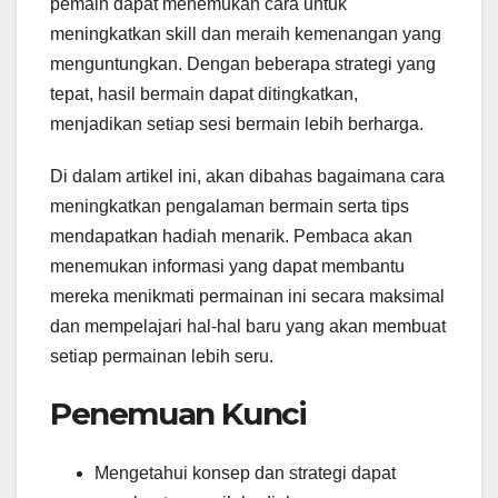
pemain dapat menemukan cara untuk
meningkatkan skill dan meraih kemenangan yang
menguntungkan. Dengan beberapa strategi yang
tepat, hasil bermain dapat ditingkatkan,
menjadikan setiap sesi bermain lebih berharga.
Di dalam artikel ini, akan dibahas bagaimana cara
meningkatkan pengalaman bermain serta tips
mendapatkan hadiah menarik. Pembaca akan
menemukan informasi yang dapat membantu
mereka menikmati permainan ini secara maksimal
dan mempelajari hal-hal baru yang akan membuat
setiap permainan lebih seru.
Penemuan Kunci
Mengetahui konsep dan strategi dapat