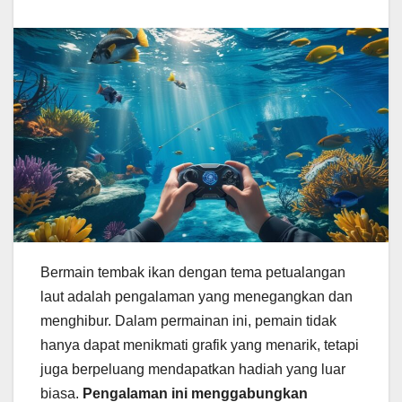
Bermain tembak ikan dengan tema petualangan
laut adalah pengalaman yang menegangkan dan
menghibur. Dalam permainan ini, pemain tidak
hanya dapat menikmati grafik yang menarik, tetapi
juga berpeluang mendapatkan hadiah yang luar
biasa.
Pengalaman ini menggabungkan