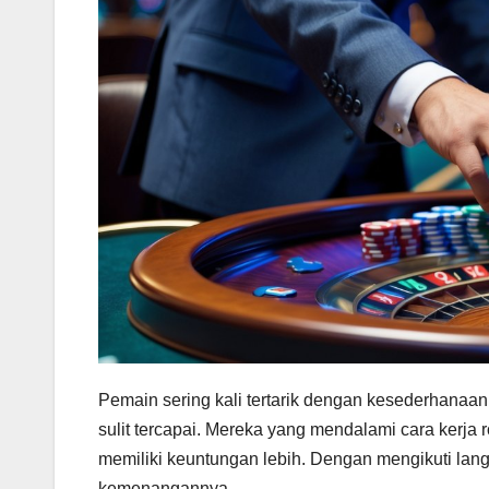
Pemain sering kali tertarik dengan kesederhanaan p
sulit tercapai. Mereka yang mendalami cara kerja r
memiliki keuntungan lebih. Dengan mengikuti lan
kemenangannya.