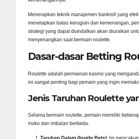
Menerapkan teknik manajemen bankroll yang efekt
menetapkan batas kerugian dan kemenangan, pema
strategi yang dapat diandalkan akan diuraikan u
menyenangkan saat bermain roulette.
Dasar-dasar Betting Ro
Roulette adalah permainan kasino yang menganda
ini sangat penting bagi pemain yang ingin memaks
Jenis Taruhan Roulette ya
Selama bermain roulette, pemain memiliki beberap
risiko dan imbalan berbeda.
Taruhan Dalam (Inside Bets)
: Ini mencakup