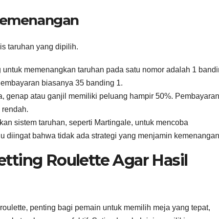
 Kemenangan
s taruhan yang dipilih.
ng untuk memenangkan taruhan pada satu nomor adalah 1 bandi
 Pembayaran biasanya 35 banding 1.
a, genap atau ganjil memiliki peluang hampir 50%. Pembayara
 rendah.
an sistem taruhan, seperti Martingale, untuk mencoba
 diingat bahwa tidak ada strategi yang menjamin kemenangan
ting Roulette Agar Hasil
ulette, penting bagi pemain untuk memilih meja yang tepat,