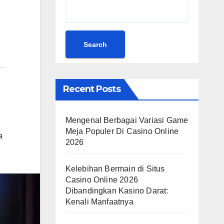
Search
Recent Posts
Mengenal Berbagai Variasi Game
Meja Populer Di Casino Online
a
2026
Kelebihan Bermain di Situs
Casino Online 2026
Dibandingkan Kasino Darat:
Kenali Manfaatnya