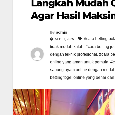
Langkah Mudah Ca
Agar Hasil Maksim
By
admin
#cara betting bo
SEP 11, 2025
tidak mudah kalah
,
#cara betting ju
dengan teknik profesional
,
#cara be
online yang aman untuk pemula
,
#c
sabung ayam online dengan modal 
betting togel online yang benar dan 