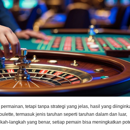
ermainan, tetapi tanpa strategi yang jelas, hasil yang diingink
oulette, termasuk jenis taruhan seperti taruhan dalam dan luar,
gkah-langkah yang benar, setiap pemain bisa meningkatkan pot