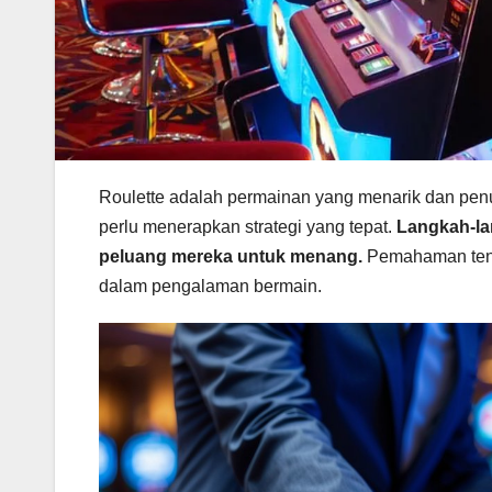
Roulette adalah permainan yang menarik dan pen
perlu menerapkan strategi yang tepat.
Langkah-l
peluang mereka untuk menang.
Pemahaman tent
dalam pengalaman bermain.