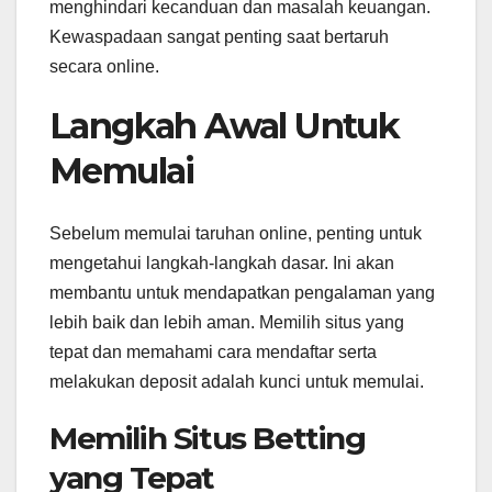
menghindari kecanduan dan masalah keuangan.
Kewaspadaan sangat penting saat bertaruh
secara online.
Langkah Awal Untuk
Memulai
Sebelum memulai taruhan online, penting untuk
mengetahui langkah-langkah dasar. Ini akan
membantu untuk mendapatkan pengalaman yang
lebih baik dan lebih aman. Memilih situs yang
tepat dan memahami cara mendaftar serta
melakukan deposit adalah kunci untuk memulai.
Memilih Situs Betting
yang Tepat