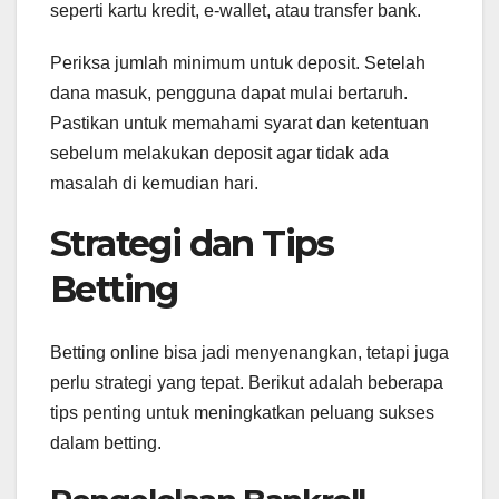
seperti kartu kredit, e-wallet, atau transfer bank.
Periksa jumlah minimum untuk deposit. Setelah
dana masuk, pengguna dapat mulai bertaruh.
Pastikan untuk memahami syarat dan ketentuan
sebelum melakukan deposit agar tidak ada
masalah di kemudian hari.
Strategi dan Tips
Betting
Betting online bisa jadi menyenangkan, tetapi juga
perlu strategi yang tepat. Berikut adalah beberapa
tips penting untuk meningkatkan peluang sukses
dalam betting.