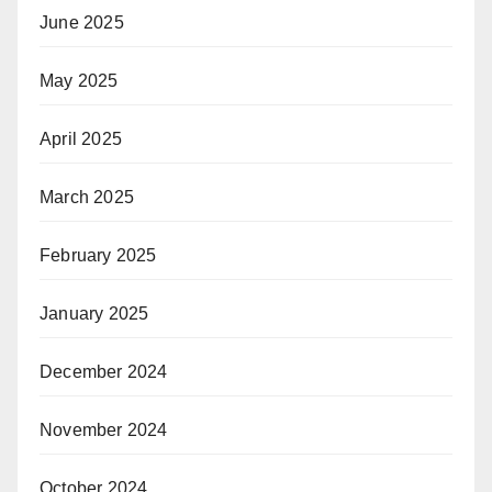
June 2025
May 2025
April 2025
March 2025
February 2025
January 2025
December 2024
November 2024
October 2024