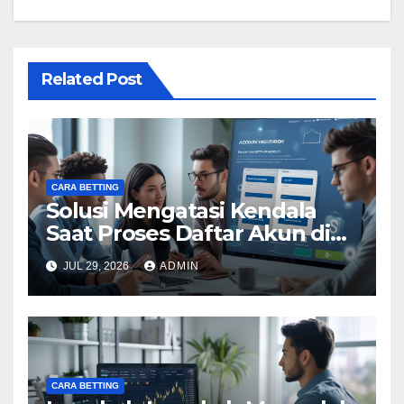
Related Post
CARA BETTING
Solusi Mengatasi Kendala
Saat Proses Daftar Akun di
Situs Betting Terpercaya
JUL 29, 2026
ADMIN
Dengan Mudah
CARA BETTING