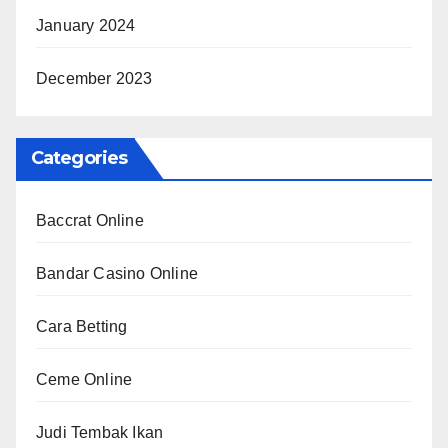
January 2024
December 2023
Categories
Baccrat Online
Bandar Casino Online
Cara Betting
Ceme Online
Judi Tembak Ikan