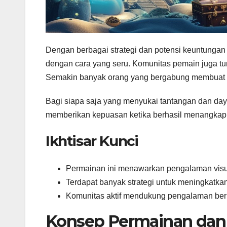
Dengan berbagai strategi dan potensi keuntungan
dengan cara yang seru. Komunitas pemain juga tu
Semakin banyak orang yang bergabung membuat 
Bagi siapa saja yang menyukai tantangan dan daya
memberikan kepuasan ketika berhasil menangkap i
Ikhtisar Kunci
Permainan ini menawarkan pengalaman vis
Terdapat banyak strategi untuk meningkatka
Komunitas aktif mendukung pengalaman berm
Konsep Permainan dan 