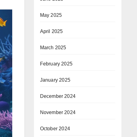
May 2025
April 2025
March 2025
February 2025
January 2025
December 2024
November 2024
October 2024