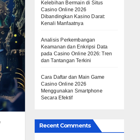
Kelebihan Bermain di Situs
Casino Online 2026
Dibandingkan Kasino Darat:
Kenali Manfaatnya
Analisis Perkembangan
Keamanan dan Enkripsi Data
pada Casino Online 2026: Tren
dan Tantangan Terkini
Cara Daftar dan Main Game
Casino Online 2026
Menggunakan Smartphone
Secara Efektif
e
Recent Comments