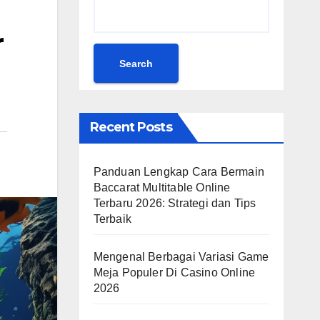
r
Search
Recent Posts
Panduan Lengkap Cara Bermain
Baccarat Multitable Online
Terbaru 2026: Strategi dan Tips
Terbaik
Mengenal Berbagai Variasi Game
Meja Populer Di Casino Online
2026